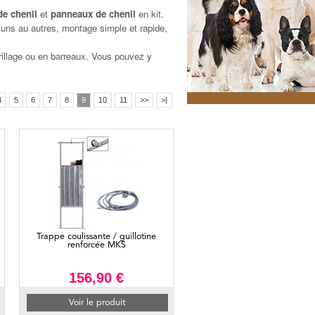
 de chenil
et
panneaux de chenil
en kit.
uns au autres, montage simple et rapide,
grillage ou en barreaux. Vous pouvez y
4
5
6
7
8
9
10
11
>>
>|
Trappe coulissante / guillotine
renforcée MKS
156,90 €
Voir le produit