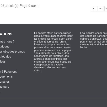
123 article(s) Page 9 sur 11
|<
<<
ATIONS
La société Morin est spécialisée
Et aussi des chenil pou
dans la vente d'accessoires pour
des cages de transport
les chiens, les chats, sport canin
capture d'animaux, de
mes nous ?
et sécurité forces de l’ordre.
pour chien, et tout sur 
Nous vous proposons tous les
canin et sécurité force
atalogue
produits dont vous avez besoin
l’ordre.
pour vos animaux de compagnie
es et codes promos
: des aliments pour chien, des
s légales
accessoires de toilettage, des
arbres à chat et griffoirs, des
vices
chenil pour chien, des cages de
transport pour la capture
d'animaux, des niches pour
chien.
on & Paiement
gagements
tenaires
'auteurs
s