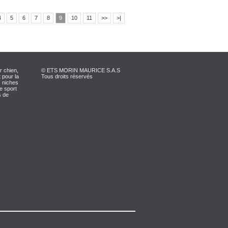
4
5
6
7
8
9
10
11
>>
>|
r chien,
© ETS MORIN MAURICE S.A.S
 pour la
Tous droits réservés
s niches
le sport
s de