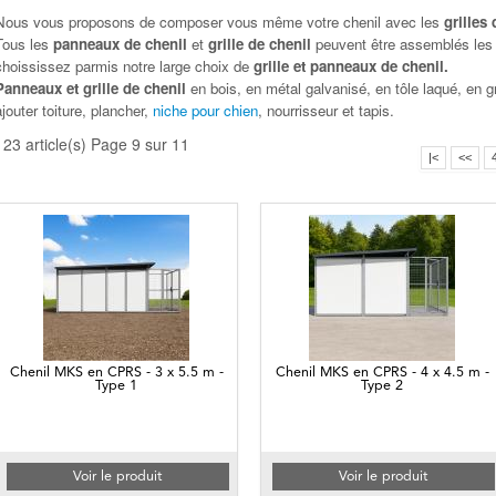
Nous vous proposons de composer vous même votre chenil avec les
grilles
Tous les
panneaux de chenil
et
grille de chenil
peuvent être assemblés les 
choississez parmis notre large choix de
grille et panneaux de chenil.
Panneaux et grille de chenil
en bois, en métal galvanisé, en tôle laqué, en 
ajouter toiture, plancher,
niche pour chien
, nourrisseur et tapis.
123 article(s) Page 9 sur 11
|<
<<
Chenil MKS en CPRS - 3 x 5.5 m -
Chenil MKS en CPRS - 4 x 4.5 m -
Type 1
Type 2
Voir le produit
Voir le produit